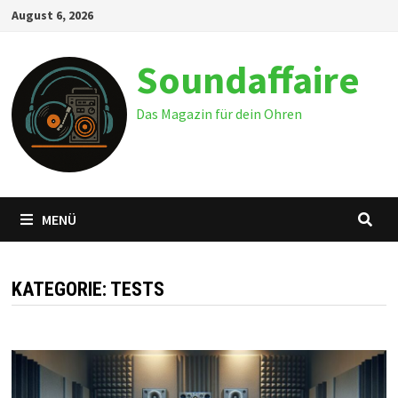
Zum
August 6, 2026
Inhalt
springen
Soundaffaire
Das Magazin für dein Ohren
MENÜ
KATEGORIE:
TESTS