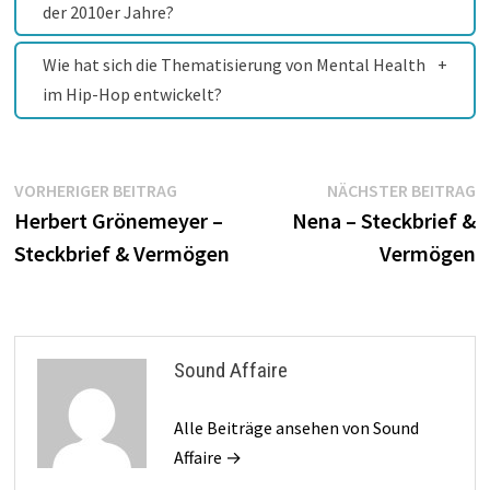
der 2010er Jahre?
Wie hat sich die Thematisierung von Mental Health
im Hip-Hop entwickelt?
Beitragsnavigation
Vorheriger
N
VORHERIGER BEITRAG
NÄCHSTER BEITRAG
Beitrag:
B
Herbert Grönemeyer –
Nena – Steckbrief &
Steckbrief & Vermögen
Vermögen
Sound Affaire
Alle Beiträge ansehen von Sound
Affaire →