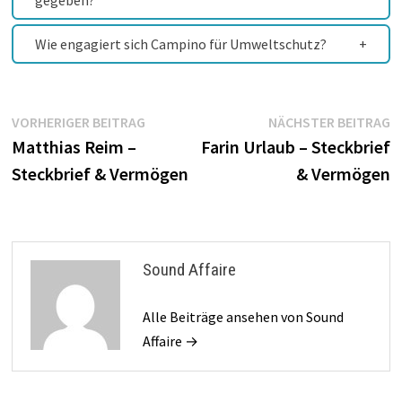
gegeben?
Wie engagiert sich Campino für Umweltschutz?
Beitragsnavigation
Vorheriger
N
VORHERIGER BEITRAG
NÄCHSTER BEITRAG
Beitrag:
B
Matthias Reim –
Farin Urlaub – Steckbrief
Steckbrief & Vermögen
& Vermögen
Sound Affaire
Alle Beiträge ansehen von Sound
Affaire →