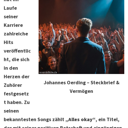
Laufe
seiner
Karriere
zahlreiche
Hits
veröffentlic
ht, die sich
in den
Herzen der
Johannes Oerding – Steckbrief &
Zuhörer
Vermögen
festgesetz
t haben. Zu
seinen
bekanntesten Songs zählt
„Alles okay“
, ein Titel,
der mit seiner positiven Botschaft und eingängigen