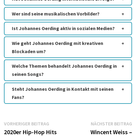
Wer sind seine musikalischen Vorbilder?
Ist Johannes Oerding aktiv in sozialen Medien?
Wie geht Johannes Oerding mit kreativen
Blockaden um?
Welche Themen behandelt Johannes Oerding in
seinen Songs?
Steht Johannes Oerding in Kontakt mit seinen
Fans?
Beitragsnavigation
Vorheriger
N
VORHERIGER BEITRAG
NÄCHSTER BEITRAG
Beitrag:
B
2020er Hip-Hop Hits
Wincent Weiss –