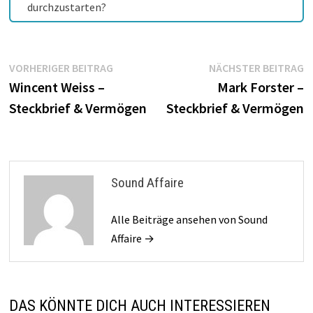
durchzustarten?
Beitragsnavigation
Vorheriger
N
VORHERIGER BEITRAG
NÄCHSTER BEITRAG
Beitrag:
B
Wincent Weiss –
Mark Forster –
Steckbrief & Vermögen
Steckbrief & Vermögen
Sound Affaire
Alle Beiträge ansehen von Sound
Affaire →
DAS KÖNNTE DICH AUCH INTERESSIEREN